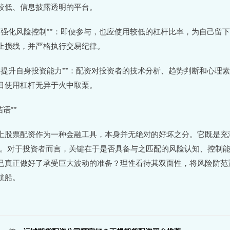
较低、信息披露透明的平台。
 **强化风险控制**：即便参与，也应使用较低的杠杆比率，为自己
止损线，并严格执行交易纪律。
 **提升自身投资能力**：配资对投资者的技术分析、趋势判断和心
目使用杠杆无异于火中取栗。
结语**
上股票配资作为一种金融工具，本身并无绝对的好坏之分。它既是充满
”。对于投资者而言，关键在于是否具备与之匹配的风险认知、控制
已真正做好了承受巨大波动的准备？理性看待其双面性，将风险防范
航船。