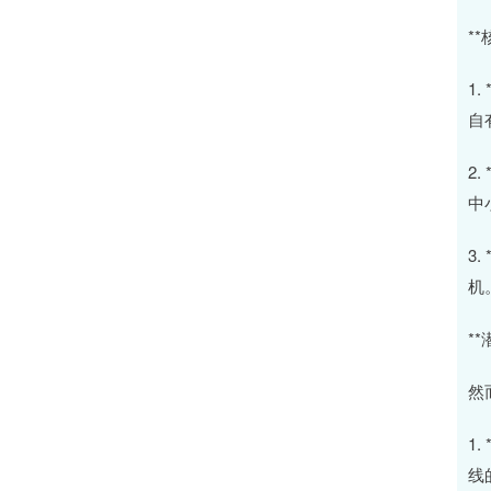
*
1
自
2
中
3
机
*
然
1
线