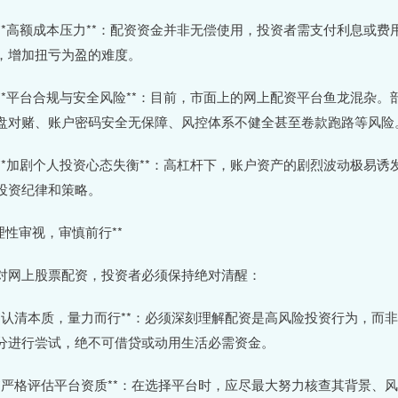
. **高额成本压力**：配资资金并非无偿使用，投资者需支付利息
，增加扭亏为盈的难度。
. **平台合规与安全风险**：目前，市面上的网上配资平台鱼龙混杂
盘对赌、账户密码安全无保障、风控体系不健全甚至卷款跑路等风险
. **加剧个人投资心态失衡**：高杠杆下，账户资产的剧烈波动极
投资纪律和策略。
*理性审视，审慎前行**
对网上股票配资，投资者必须保持绝对清醒：
 **认清本质，量力而行**：必须深刻理解配资是高风险投资行为，
分进行尝试，绝不可借贷或动用生活必需资金。
 **严格评估平台资质**：在选择平台时，应尽最大努力核查其背景