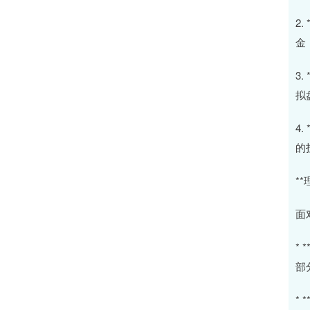
2
金
3
拟
4
的
*
面
*
部
*