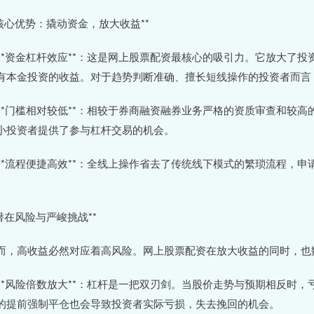
*核心优势：撬动资金，放大收益**
. **资金杠杆效应**：这是网上股票配资最核心的吸引力。它放大
有本金投资的收益。对于趋势判断准确、擅长短线操作的投资者而言
. **门槛相对较低**：相较于券商融资融券业务严格的资质审查和
小投资者提供了参与杠杆交易的机会。
. **流程便捷高效**：全线上操作省去了传统线下模式的繁琐流程
。
*潜在风险与严峻挑战**
而，高收益必然对应着高风险。网上股票配资在放大收益的同时，也
. **风险倍数放大**：杠杆是一把双刃剑。当股价走势与预期相反
的提前强制平仓也会导致投资者实际亏损，失去挽回的机会。