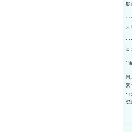
疑
*
人
*
盲
**
网
器
否
资