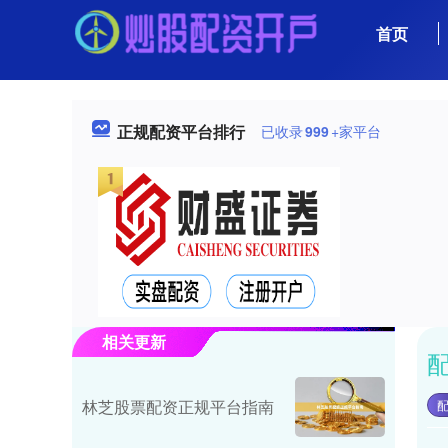
首页
正规配资平台排行
已收录
999
+家平台
相关更新
林芝股票配资正规平台指南