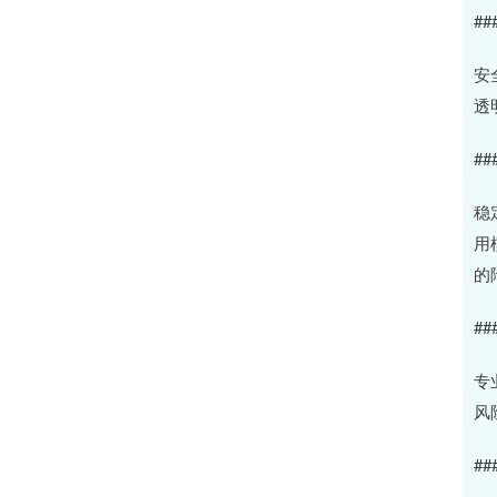
#
安
透
#
稳
用
的
#
专
风
#