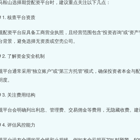
马鞍山选择期货配资平台时，建议重点关注以下几点：
# 1. 核查平台资质
规配资平台应具备工商营业执照，且经营范围包含“投资咨询”或“资
台背景，避免选择无资质或空壳公司。
## 2. 了解资金安全机制
规平台通常采用“独立账户”或“第三方托管”模式，确保投资者本金
明度。
# 3. 关注费用结构
规平台会明确列出利息、管理费、交易佣金等费用，无隐藏收费。建
# 4. 评估风控能力
规平台设有合理的平仓线和止损线，例如本金亏损至70%时预警，5