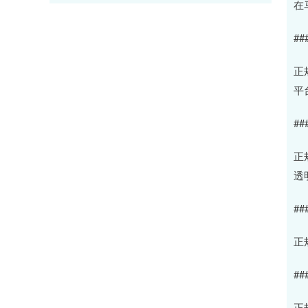
在
##
正
平
#
正
透
##
正
##
正