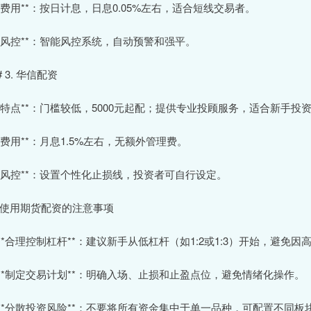
 **费用**：按日计息，日息0.05%左右，适合短线交易者。
 **风控**：智能风控系统，自动预警和强平。
# 3. 华信配资
 **特点**：门槛较低，5000元起配；提供专业投顾服务，适合新手投
 **费用**：月息1.5%左右，无额外管理费。
 **风控**：设置个性化止损线，投资者可自行设定。
# 使用期货配资的注意事项
. **合理控制杠杆**：建议新手从低杠杆（如1:2或1:3）开始，避免
. **制定交易计划**：明确入场、止损和止盈点位，避免情绪化操作。
. **分散投资风险**：不要将所有资金集中于单一品种，可配置不同