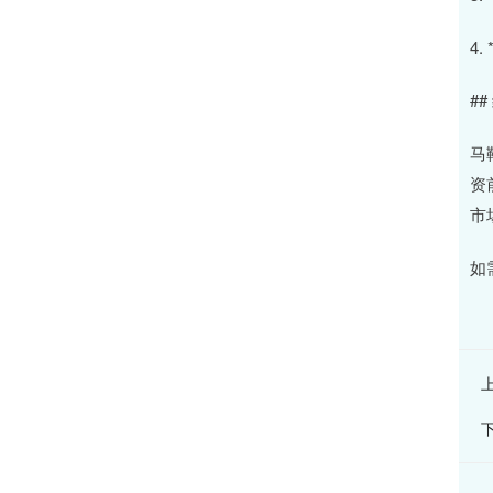
4
##
马
资
市
如