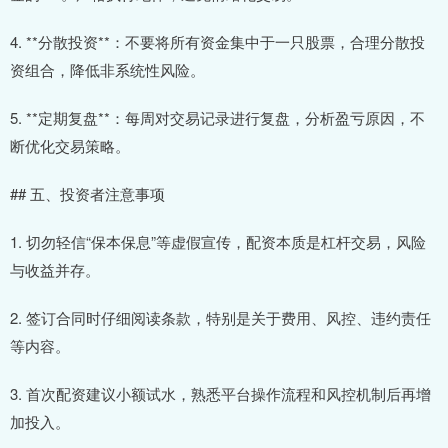
4. **分散投资**：不要将所有资金集中于一只股票，合理分散投
资组合，降低非系统性风险。
5. **定期复盘**：每周对交易记录进行复盘，分析盈亏原因，不
断优化交易策略。
## 五、投资者注意事项
1. 切勿轻信“保本保息”等虚假宣传，配资本质是杠杆交易，风险
与收益并存。
2. 签订合同时仔细阅读条款，特别是关于费用、风控、违约责任
等内容。
3. 首次配资建议小额试水，熟悉平台操作流程和风控机制后再增
加投入。