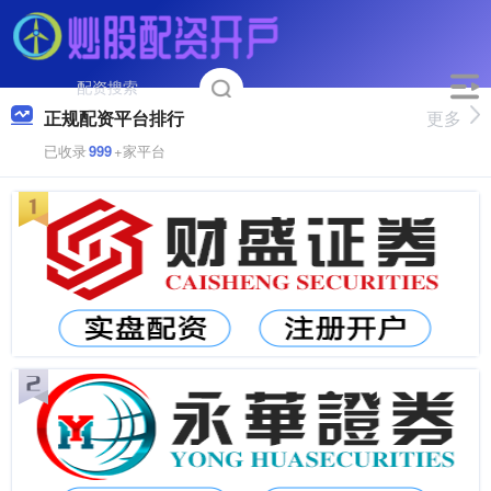
正规配资平台排行
更多
已收录
999
+家平台