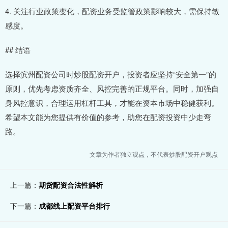
4. 关注行业政策变化，配资业务受监管政策影响较大，需保持敏
感度。
## 结语
选择滨州配资公司时炒股配资开户，投资者应坚持“安全第一”的
原则，优先考虑资质齐全、风控完善的正规平台。同时，加强自
身风控意识，合理运用杠杆工具，才能在资本市场中稳健获利。
希望本文能为您提供有价值的参考，助您在配资投资中少走弯
路。
文章为作者独立观点，不代表炒股配资开户观点
上一篇：
期货配资合法性解析
下一篇：
成都线上配资平台排行