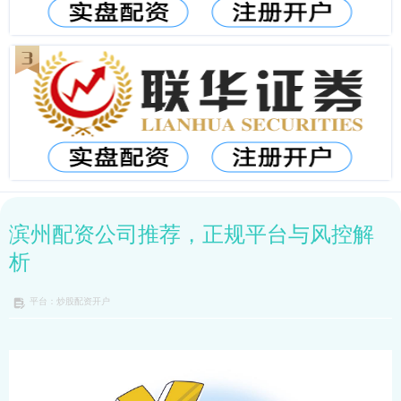
滨州配资公司推荐，正规平台与风控解
析
平台：炒股配资开户