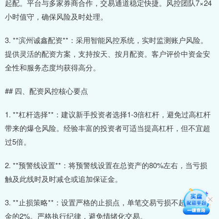
起配。平台与多家券商合作，交易通道稳定快捷。风控团队7×24
小时值守，确保风险及时处理。
3. **滨州诚鑫配资**：采用智能风控系统，实时监测账户风险。
提供灵活的配资方案，支持按天、按月配资。客户评价中资金安
全性和服务态度均获得高分。
## 四、配资风控核心要点
1. **杠杆选择**：建议新手投资者选择1-3倍杠杆，避免过高杠杆
带来的爆仓风险。经验丰富的投资者可适当提高杠杆，但不宜超
过5倍。
2. **预警线设置**：将预警线设置在总资产的80%左右，当亏损
触及此线时及时减仓或追加保证金。
3. **止损策略**：设置严格的止损点，单笔交易亏损不超过总资
金的2%。严格执行纪律，避免情绪化交易。