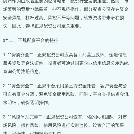
滨州作为山东省重要的经济城市，配资行业发展迅速。然而，市
场繁荣的背后也隐藏着一些不规范操作。部分配资公司存在资金
安全风险、杠杆过高、风控不严等问题，给投资者带来潜在损
失。因此，选择正规配资公司至关重要。
## 二、正规配资平台的特征
1. **资质齐全**：正规配资公司应具备工商营业执照、金融信息
服务资质等合法证件。投资者可通过国家企业信用信息公示系统
查询公司注册信息。
2. **资金安全**：正规平台采用第三方资金托管，客户资金与公
司自有资金分离，避免资金挪用风险。同时，平台会提供资金流
水明细，确保透明操作。
3. **风控体系完善**：正规配资公司设有严格的风控团队，对市
场风险、操作风险、信用风险进行实时监控。设置合理的预警
线、平仓线，保护投资者权益。