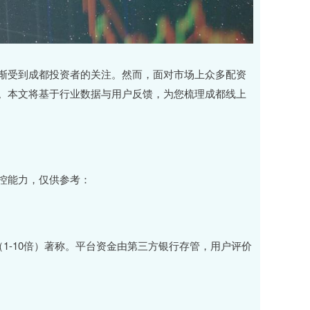
渐受到成都投资者的关注。然而，面对市场上众多配资
。本文将基于行业数据与用户反馈，为您梳理成都线上
控能力，仅供参考：
1-10倍）著称。平台资金由第三方银行存管，用户评价