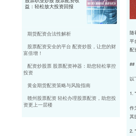
股票职业炒股 股票配资收
益：轻松放大投资回报
随
期货配资合法性解析
平
股票配资安全的平台 配资炒股，让您的财
配
富倍增！
#
配资炒股票 股票配资神器：助您轻松掌控
投资
以
黄金期货配资策略与风险指南
1.
赣州股票配资 轻松办理股票配资，助您投
资更上一层楼
作
其
2.