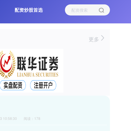
配资炒股首选
更多
 10:58:30
阅读：178