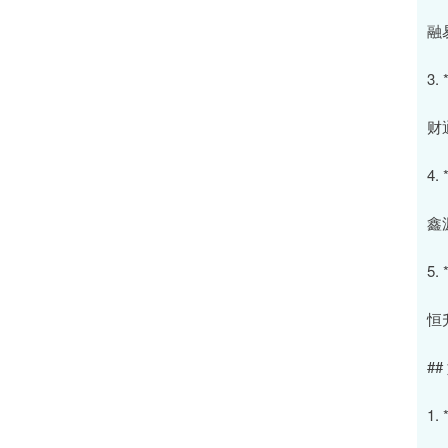
融
3.
财
4.
鑫
5.
恒
#
1