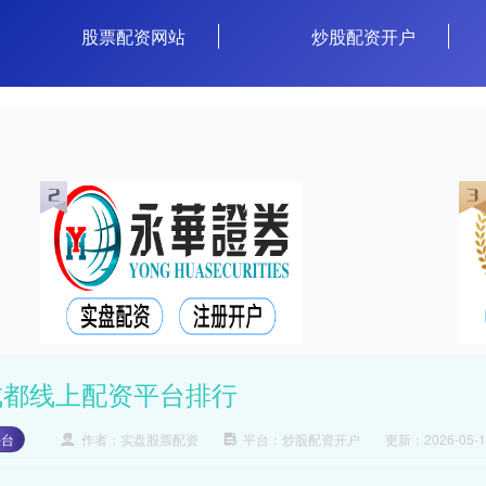
股票配资网站
炒股配资开户
成都线上配资平台排行
平台
作者：实盘股票配资
平台：炒股配资开户
更新：2026-05-13