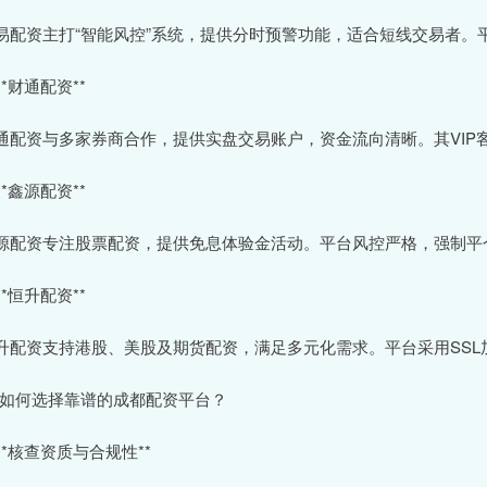
易配资主打“智能风控”系统，提供分时预警功能，适合短线交易者。
 **财通配资**
通配资与多家券商合作，提供实盘交易账户，资金流向清晰。其VIP
 **鑫源配资**
源配资专注股票配资，提供免息体验金活动。平台风控严格，强制平
 **恒升配资**
升配资支持港股、美股及期货配资，满足多元化需求。平台采用SSL
# 如何选择靠谱的成都配资平台？
. **核查资质与合规性**