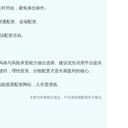
倍杠杆开始，避免满仓操作。
如财通配资、金瑞配资。
非法配资活动。
风格与风险承受能力做出选择。建议优先试用平台提供
捷径，理性投资、分散配置才是长期盈利的核心。
有风险股票配资网站，入市需谨慎。
文章为作者独立观点，不代表炒股配资开户观点