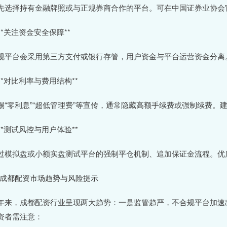
先选择持有金融牌照或与正规券商合作的平台。可在中国证券业协会官
. **关注资金安全保障**
规平台会采用第三方支付或银行存管，用户资金与平台运营资金分离
. **对比利率与费用结构**
惕“零利息”“超低管理费”等宣传，通常隐藏高额手续费或强制续费
. **测试风控与用户体验**
过模拟盘或小额实盘测试平台的强制平仓机制、追加保证金流程。优
# 成都配资市场趋势与风险提示
年来，成都配资行业呈现两大趋势：一是监管趋严，不合规平台加速
资者需注意：