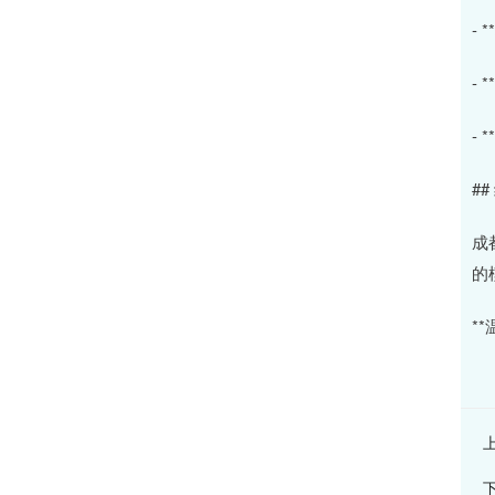
-
-
-
##
成
的
*