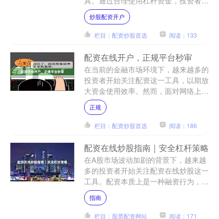
具。通过合理使用杠杆资金，投资者可
以在不增加自有资金压力的情况下，扩
炒股配资开户
大投资规模，捕捉更多市....
栏目：配资炒股首选
阅读：133
配资在线开户，正规平台秒审
在当前的金融市场环境下，越来越多的
投资者开始关注配资这一工具，以期放
大资金使用效率。然而，面对网络上纷
繁复杂的信息，如何找到**正规配资平
正规
台**、如何实现**在....
栏目：配资炒股首选
阅读：186
配资在线炒股指南｜安全杠杆策略
在A股市场波动加剧的背景下，越来越
多的投资者开始关注配资在线炒股这一
工具。配资本质上是一种融资行为，通
过向配资平台缴纳一定比例的保证金，
指南
获取数倍于本金的资金进行....
栏目：股票配资网站
阅读：171