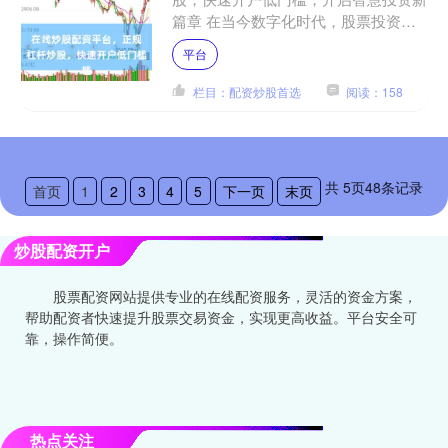
篇章 在当今数字化时代，股票投资已
不再是少数人的专利。随着金融科技的
平台
飞速发展，**在线炒股配....
栏目：配资炒股首选
阅读：158
共
5
页
48
条记录
首页
1
2
3
4
5
下一页
末页
炒股配资开户
股票配资网站提供专业的在线配资服务，灵活的资金方案，
帮助配资者快速提升股票交易资金，实现更高收益。平台安全可
靠，操作简便。
热点关注