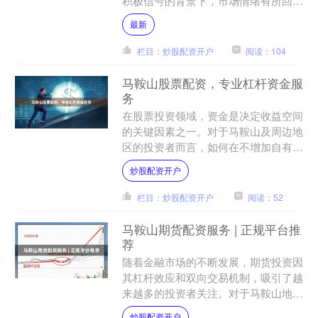
积极信号的背景下，市场情绪有所回
暖。从板块表现来看，科技股、新能源
最新
及消费板块轮动活跃，成....
栏目：炒股配资开户
阅读：104
马鞍山股票配资，专业杠杆资金服
务
在股票投资领域，资金是决定收益空间
的关键因素之一。对于马鞍山及周边地
区的投资者而言，如何在不增加自有资
金压力的情况下，放大投资能力、提升
炒股配资开户
资金使用效率，成为许多人....
栏目：炒股配资开户
阅读：52
马鞍山期货配资服务 | 正规平台推
荐
随着金融市场的不断发展，期货投资因
其杠杆效应和双向交易机制，吸引了越
来越多的投资者关注。对于马鞍山地区
的投资者而言，如何选择合适的期货配
炒股配资开户