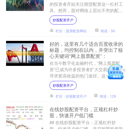
的投资者开始关注期货配资这一杠杆工
具。然而，面对网络上层出不穷的配资
平台，如何从中筛选出安全、合规、服
炒股配资开户
务优质的平台，成为投资者....
栏目：股票配资网站
阅读：56
好的，这里有几个适合百度收录的
标题，均控制在以内，并突出了核
心关键词“网上股票配资”：
在当今数字化金融时代，“网上股票配
资”已成为许多投资者扩大交易规模、
寻求更高收益的热门途径。这一模式通
过在线平台，为投资者提供杠杆资金，
炒股配资开户
使其能够以较小的自有本金....
栏目：炒股配资开户
阅读：129
在线炒股配资平台，正规杠杆炒
股，快速开户低门槛
## 在线炒股配资平台：正规杠杆炒
股，快速开户低门槛，开启智慧投资新