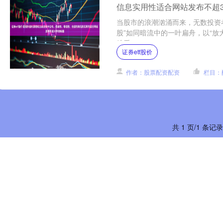
信息实用性适合网站发布不超3
当股市的浪潮汹涌而来，无数投资
股”如同暗流中的一叶扁舟，以“放
艘看....
证券etf股价
作者：股票配资配资
栏目：
共 1 页/1 条记录