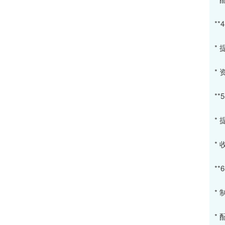
**
*
*
**
*
*
**
*
*