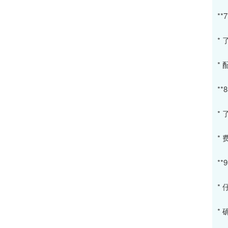
**
*
*
**
*
*
**
*
*