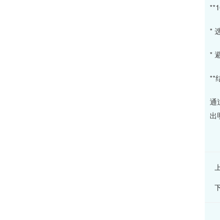
*
*
*
**
通
出