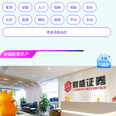
配资
炒股
入门
指南
风险
安全
杠杆
股票
网站
推荐
平台
专业
更多话题动态
炒股配资开户