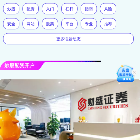
炒股
配资
入门
杠杆
指南
风险
安全
网站
股票
平台
专业
推荐
更多话题动态
炒股配资开户