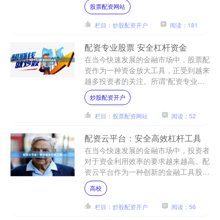
资者面临的最大障碍。此时，配资平台
股票配资网站
作为一种合法的资金杠杆工....
栏目：炒股配资开户
阅读：181
配资专业股票 安全杠杆资金
在当今快速发展的金融市场中，股票配
资作为一种资金放大工具，正受到越来
越多投资者的关注。所谓“配资专业股
票 安全杠杆资金”，本质上是指通过专
炒股配资开户
业平台，以一定比例放大....
栏目：股票配资网站
阅读：52
配资云平台：安全高效杠杆工具
在当今快速发展的金融市场中，投资者
对于资金利用效率的要求越来越高。配
资云平台作为一种创新的金融工具股票
配资网站，正逐渐成为投资者放大收
高校
益、优化资金配置的重要手段....
栏目：炒股配资开户
阅读：56