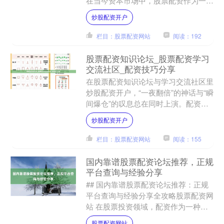
在当今资本市场中，股票配资作为一种
放大资金使用效率的方式，逐渐受到投
炒股配资开户
资者的关注。专业股....
栏目：股票配资网站
阅读：192
股票配资知识论坛_股票配资学习
交流社区_配资技巧分享
在股票配资知识论坛与学习交流社区里
炒股配资开户，“一夜翻倍”的神话与“瞬
间爆仓”的叹息总在同时上演。配资，
这把锋利的双刃剑，以其独特的杠杆魔
炒股配资开户
力，吸引着无数渴望快....
栏目：股票配资网站
阅读：155
国内靠谱股票配资论坛推荐，正规
平台查询与经验分享
## 国内靠谱股票配资论坛推荐：正规
平台查询与经验分享全攻略股票配资网
站 在股票投资领域，配资作为一种杠
杆工具，既能放大收益，也伴随着相应
股票配资网站