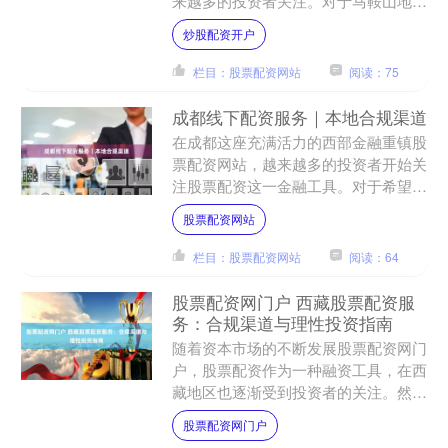
来越多的投资者关注。对于马鞍山地区
的投资者而言，如何选择合适的期货配
炒股配资开户
资平台，成为提升资金使用....
栏目：股票配资网站
阅读：75
成都线下配资服务｜本地合规渠道
在成都这座充满活力的西部金融重镇股
票配资网站，越来越多的投资者开始关
注股票配资这一金融工具。对于希望放
大资金杠杆、把握市场机遇的投资者而
股票配资网站
言，选择一家本地合规的线....
栏目：股票配资网站
阅读：64
股票配资网门户 西藏股票配资服
务：合规渠道与理性投资指南
随着资本市场的不断发展股票配资网门
户，股票配资作为一种融资工具，在西
藏地区也逐渐受到投资者的关注。然
而，配资交易在放大收益的同时也伴随
股票配资网门户
着高风险，投资者必须谨慎选....